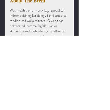
About The Event
Wasim Zahid er en norsk lege, spesialist i 
indremedisin og kardiologi. Zahid studerte 
medisin ved Universitetet i Oslo og har 
doktorgrad i samme fagfelt. Han er 
skribent, foredragsholder og forfatter, og 
har særlig skrevet om helse og integrasjon.
Wasim Zahid arbeider til daglig som 
kardiolog ved Drammen sykehus. Han har 
alltid hatt en egen fascinasjon for hjertet. 
Nettopp derfor endte han opp som 
overlege og kardiolog, og nå har han 
skrevet boka han har båret på hele 
karrieren: Med hjerte for hjertet.
© 2026 Liv Fjellsol
Org.nr.:
980 912 868