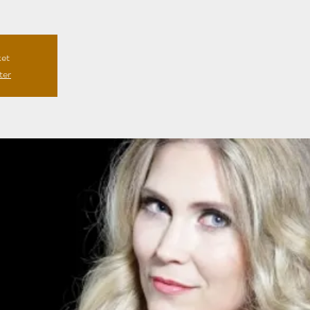
ket
ter