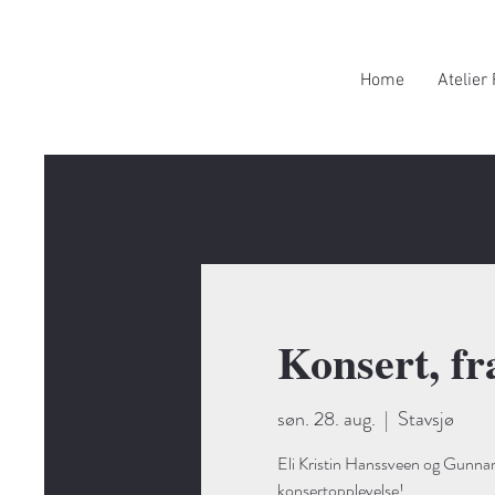
Home
Atelier 
Exhibiti
Konsert, fr
søn. 28. aug.
  |  
Stavsjø
Eli Kristin Hanssveen og Gunnar
konsertopplevelse!