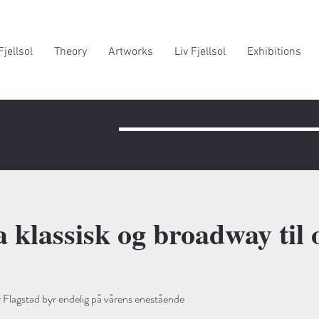
Fjellsol
Theory
Artworks
Liv Fjellsol
Exhibitions
ons
a klassisk og broadway til
 Flagstad byr endelig på vårens enestående