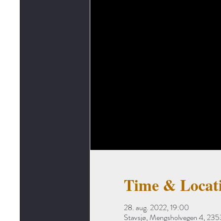
Time & Locat
28. aug. 2022, 19:00
Stavsjø, Mengsholvegen 4, 235