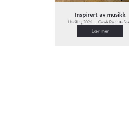
Inspirert av musikk
Utstilling 2026
Gamlе Rааdhսs Scе
Lær mer