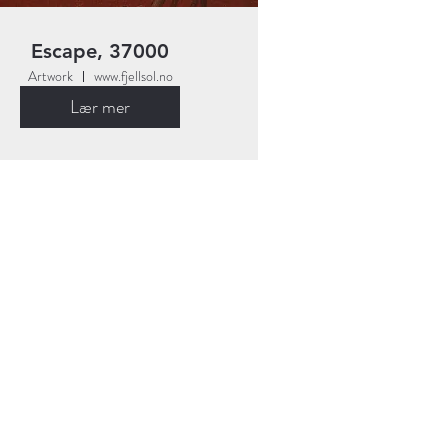
Escape, 37000
Artwork
www.fjellsol.no
Lær mer