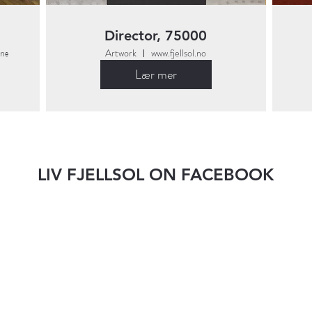
Director, 75000
nе
Artwork
www.fjellsol.no
Lær mer
LIV FJELLSOL ON FACEBOOK